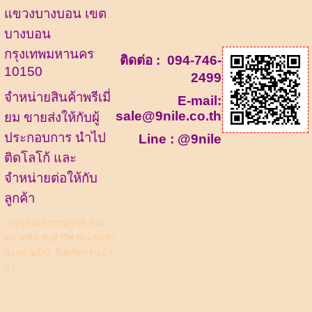
แขวงบางบอน เขต
บางบอน
กรุงเทพมหานคร
ติดต่อ :
094-746-
10150
2499
จำหน่ายสินค้าพรีเมี่
E-mail:
sale@9nile.co.th
ยม ขายส่งให้กับผู้
ประกอบการ นำไป
Line :
@9nile
ติดโลโก้ และ
จำหน่ายต่อให้กับ
ลูกค้า
บรรจุภัณฑ์ธรรมชาติ
ขวด
พลาสติก
รับทำวีซ่าจีน รถรับ
ส่งสนามบิน
รับผลิตกระเป๋า
ผ้า