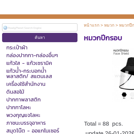
หน้าแรก
>
หมวก
>
หมวกปี
หมวกปีกรอบ
กระเป๋าผ้า
กล่องปากกา-กล่องอื่นๆ
แก้วใส - แก้วเซรามิค
แก้วน้ำ-กระบอกน้ำ
พลาสติก/ สแตนเลส
เครื่องใช้สำนักงาน
ดินสอไม้
ปากกาพลาสติก
ปากกาโลหะ
พวงกุญแจโลหะ
ภาชนะบรรจุอาหาร
Total = 88
pcs.
สมุดโน๊ต - ออแกไนเซอร์
update 26-01-202