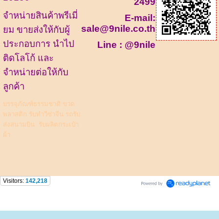
2499
จำหน่ายสินค้าพรีเมี่
E-mail:
sale@9nile.co.th
ยม ขายส่งให้กับผู้
ประกอบการ นำไป
Line :
@9nile
ติดโลโก้ และ
จำหน่ายต่อให้กับ
ลูกค้า
บรรจุภัณฑ์ธรรมชาติ
ขวด
พลาสติก
รับทำวีซ่าจีน รถรับ
ส่งสนามบิน
รับผลิตกระเป๋า
ผ้า
Visitors:
142,218