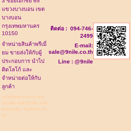
3 ซอยเอกชัย 65
แขวงบางบอน เขต
บางบอน
กรุงเทพมหานคร
ติดต่อ :
094-746-
10150
2499
จำหน่ายสินค้าพรีเมี่
E-mail:
sale@9nile.co.th
ยม ขายส่งให้กับผู้
ประกอบการ นำไป
Line :
@9nile
ติดโลโก้ และ
จำหน่ายต่อให้กับ
ลูกค้า
บรรจุภัณฑ์ธรรมชาติ
ขวด
พลาสติก
รับทำวีซ่าจีน รถรับ
ส่งสนามบิน
รับผลิตกระเป๋า
ผ้า