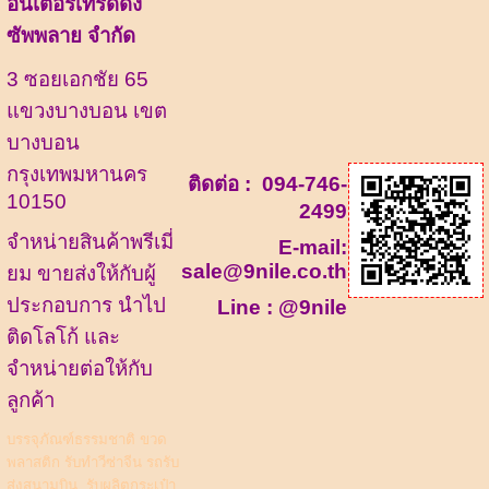
อินเตอร์เทรดดิ้ง
ซัพพลาย จำกัด
3 ซอยเอกชัย 65
แขวงบางบอน เขต
บางบอน
กรุงเทพมหานคร
ติดต่อ :
094-746-
10150
2499
จำหน่ายสินค้าพรีเมี่
E-mail:
sale@9nile.co.th
ยม ขายส่งให้กับผู้
ประกอบการ นำไป
Line :
@9nile
ติดโลโก้ และ
จำหน่ายต่อให้กับ
ลูกค้า
บรรจุภัณฑ์ธรรมชาติ
ขวด
พลาสติก
รับทำวีซ่าจีน รถรับ
ส่งสนามบิน
รับผลิตกระเป๋า