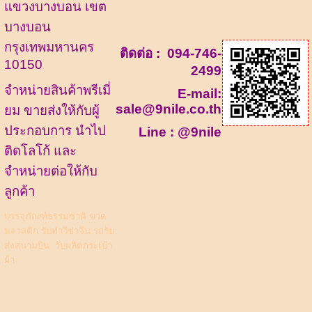
แขวงบางบอน เขต
บางบอน
กรุงเทพมหานคร
ติดต่อ :
094-746-
10150
2499
จำหน่ายสินค้าพรีเมี่
E-mail:
sale@9nile.co.th
ยม ขายส่งให้กับผู้
ประกอบการ นำไป
Line :
@9nile
ติดโลโก้ และ
จำหน่ายต่อให้กับ
ลูกค้า
บรรจุภัณฑ์ธรรมชาติ
ขวด
พลาสติก
รับทำวีซ่าจีน รถรับ
ส่งสนามบิน
รับผลิตกระเป๋า
ผ้า