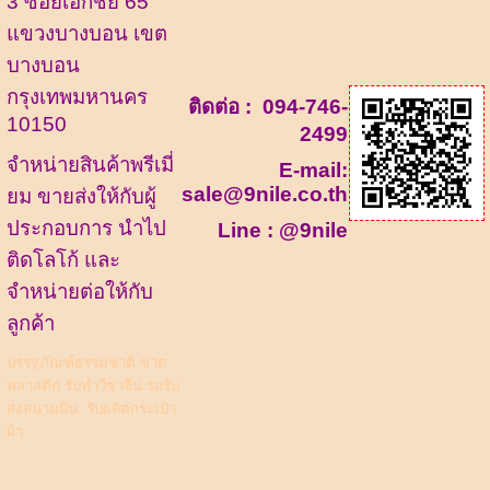
3 ซอยเอกชัย 65
แขวงบางบอน เขต
บางบอน
กรุงเทพมหานคร
ติดต่อ :
094-746-
10150
2499
จำหน่ายสินค้าพรีเมี่
E-mail:
sale@9nile.co.th
ยม ขายส่งให้กับผู้
ประกอบการ นำไป
Line :
@9nile
ติดโลโก้ และ
จำหน่ายต่อให้กับ
ลูกค้า
บรรจุภัณฑ์ธรรมชาติ
ขวด
พลาสติก
รับทำวีซ่าจีน รถรับ
ส่งสนามบิน
รับผลิตกระเป๋า
ผ้า