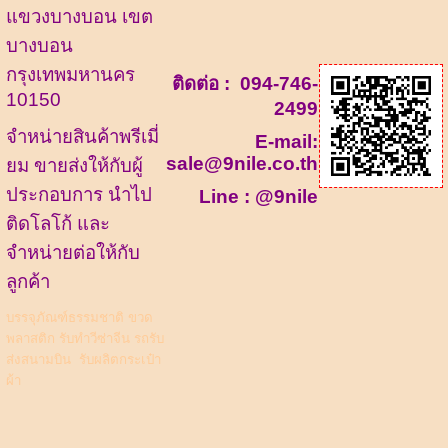
แขวงบางบอน เขต
บางบอน
กรุงเทพมหานคร
ติดต่อ :
094-746-
10150
2499
จำหน่ายสินค้าพรีเมี่
E-mail:
sale@9nile.co.th
ยม ขายส่งให้กับผู้
ประกอบการ นำไป
Line :
@9nile
ติดโลโก้ และ
จำหน่ายต่อให้กับ
ลูกค้า
บรรจุภัณฑ์ธรรมชาติ
ขวด
พลาสติก
รับทำวีซ่าจีน รถรับ
ส่งสนามบิน
รับผลิตกระเป๋า
ผ้า