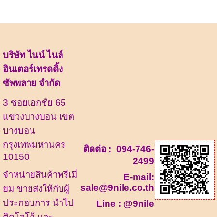
บริษัท ไนน์ ไนล์
อินเตอร์เทรดดิ้ง
ซัพพลาย จำกัด
3 ซอยเอกชัย 65
แขวงบางบอน เขต
บางบอน
กรุงเทพมหานคร
ติดต่อ :
094-746-
10150
2499
จำหน่ายสินค้าพรีเมี่
E-mail:
sale@9nile.co.th
ยม ขายส่งให้กับผู้
ประกอบการ นำไป
Line :
@9nile
ติดโลโก้ และ