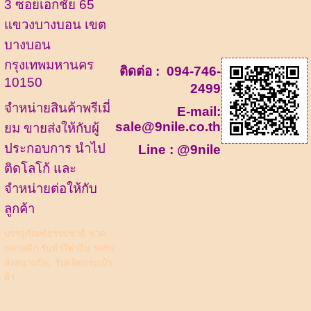
3 ซอยเอกชัย 65
แขวงบางบอน เขต
บางบอน
กรุงเทพมหานคร
ติดต่อ :
094-746-
10150
2499
จำหน่ายสินค้าพรีเมี่
E-mail:
sale@9nile.co.th
ยม ขายส่งให้กับผู้
ประกอบการ นำไป
Line :
@9nile
ติดโลโก้ และ
จำหน่ายต่อให้กับ
ลูกค้า
บรรจุภัณฑ์ธรรมชาติ
ขวด
พลาสติก
รับทำวีซ่าจีน รถรับ
ส่งสนามบิน
รับผลิตกระเป๋า
ผ้า