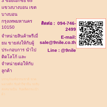
3 ซอยเอกชัย 65
แขวงบางบอน เขต
บางบอน
กรุงเทพมหานคร
ติดต่อ :
094-746-
10150
2499
จำหน่ายสินค้าพรีเมี่
E-mail:
sale@9nile.co.th
ยม ขายส่งให้กับผู้
ประกอบการ นำไป
Line :
@9nile
ติดโลโก้ และ
จำหน่ายต่อให้กับ
ลูกค้า
บรรจุภัณฑ์ธรรมชาติ
ขวด
พลาสติก
รับทำวีซ่าจีน รถรับ
ส่งสนามบิน
รับผลิตกระเป๋า
ผ้า