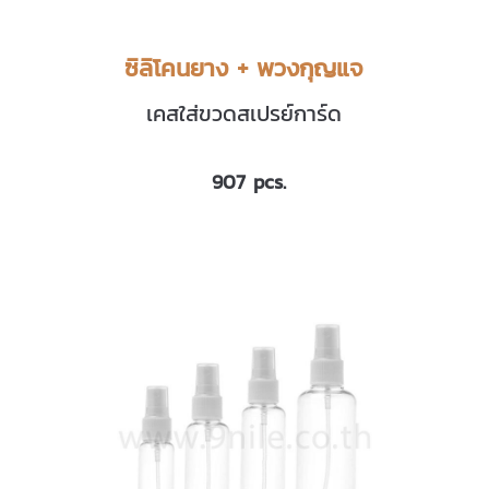
ซิลิโคนยาง + พวงกุญแจ
เคสใส่ขวดสเปรย์การ์ด
907 pcs.