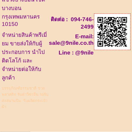
บางบอน
กรุงเทพมหานคร
ติดต่อ :
094-746-
10150
2499
จำหน่ายสินค้าพรีเมี่
E-mail:
sale@9nile.co.th
ยม ขายส่งให้กับผู้
ประกอบการ นำไป
Line :
@9nile
ติดโลโก้ และ
จำหน่ายต่อให้กับ
ลูกค้า
บรรจุภัณฑ์ธรรมชาติ
ขวด
พลาสติก
รับทำวีซ่าจีน รถรับ
ส่งสนามบิน
รับผลิตกระเป๋า
ผ้า